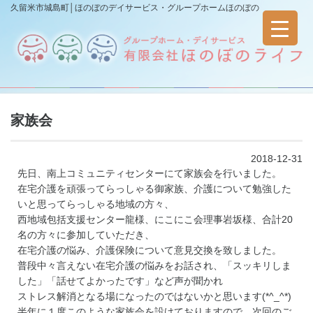
久留米市城島町│ほのぼのデイサービス・グループホームほのぼの
家族会
2018-12-31
先日、南上コミュニティセンターにて家族会を行いました。
在宅介護を頑張ってらっしゃる御家族、介護について勉強した
いと思ってらっしゃる地域の方々、
西地域包括支援センター龍様、にこにこ会理事岩坂様、合計20
名の方々に参加していただき、
在宅介護の悩み、介護保険について意見交換を致しました。
普段中々言えない在宅介護の悩みをお話され、「スッキリしま
した」「話せてよかったです」など声が聞かれ
ストレス解消となる場になったのではないかと思います(*^_^*)
半年に１度このような家族会を設けておりますので、次回のご