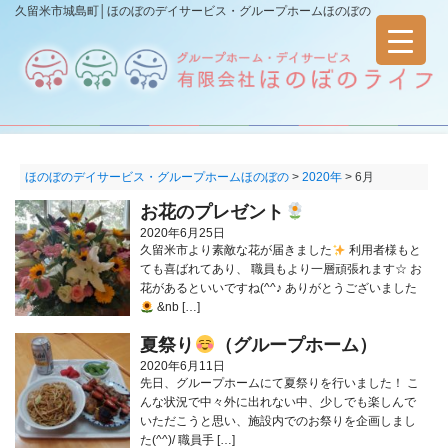
久留米市城島町│ほのぼのデイサービス・グループホームほのぼの
ほのぼのデイサービス・グループホームほのぼの
>
2020年
>
6月
お花のプレゼント
2020年6月25日
久留米市より素敵な花が届きました
利用者様もと
ても喜ばれてあり、 職員もより一層頑張れます☆ お
花があるといいですね(^^♪ ありがとうございました
&nb […]
夏祭り
（グループホーム）
2020年6月11日
先日、グループホームにて夏祭りを行いました！ こ
んな状況で中々外に出れない中、少しでも楽しんで
いただこうと思い、施設内でのお祭りを企画しまし
た(^^)/ 職員手 […]