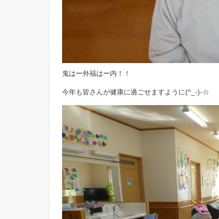
鬼はー外福はー内！！
今年も皆さんが健康に過ごせますように(^_-)-☆