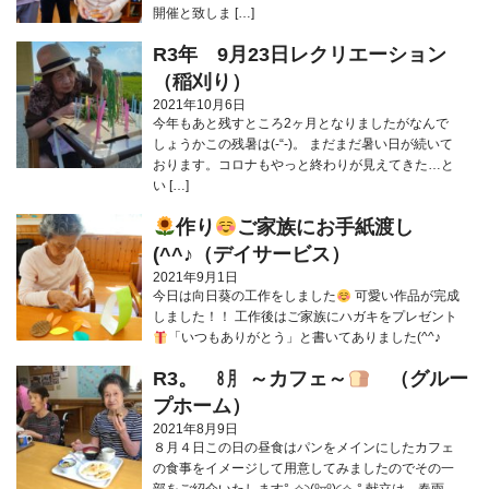
開催と致しま […]
R3年 9月23日レクリエーション
（稲刈り）
2021年10月6日
今年もあと残すところ2ヶ月となりましたがなんで
しょうかこの残暑は(-“-)。 まだまだ暑い日が続いて
おります。コロナもやっと終わりが見えてきた…と
い […]
作り
ご家族にお手紙渡し
(^^♪（デイサービス）
2021年9月1日
今日は向日葵の工作をしました
可愛い作品が完成
しました！！ 工作後はご家族にハガキをプレゼント
「いつもありがとう」と書いてありました(^^♪
R3。 ㋇ ～カフェ～
（グルー
プホーム）
2021年8月9日
８月４日この日の昼食はパンをメインにしたカフェ
の食事をイメージして用意してみましたのでその一