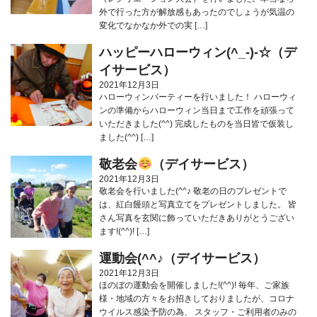
外で行った方が解放感もあったのでしょうが気温の
変化でなかなか外での実 […]
ハッピーハローウィン(^_-)-☆（デ
イサービス）
2021年12月3日
ハローウィンパーティーを行いました！ ハローウィ
ンの準備からハローウィン当日まで工作を頑張って
いただきました(^^) 完成したものを当日皆で仮装し
ました(^^) […]
敬老会
（デイサービス）
2021年12月3日
敬老会を行いました(^^♪ 敬老の日のプレゼントで
は、紅白饅頭と写真立てをプレゼントしました。 皆
さん写真を玄関に飾っていただきありがとうござい
ます!(^^)! […]
運動会(^^♪（デイサービス）
2021年12月3日
ほのぼの運動会を開催しました!(^^)! 毎年、ご家族
様・地域の方々をお招きしておりましたが、コロナ
ウイルス感染予防の為、 スタッフ・ご利用者のみの