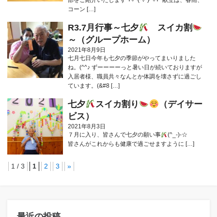
部をご紹介いたします°˖✧◝(⁰▿⁰)◜✧˖° 献立は、春雨、
コーン […]
R3.7月行事～七夕
スイカ割
～（グループホーム）
2021年8月9日
七月七日今年も七夕の季節がやってまいりました
ね。(^^♪ ずーーーーっと暑い日が続いておりますが
入居者様、職員共々なんとか体調を壊さずに過ごし
ています。(&#8 […]
七夕
スイカ割り
（デイサー
ビス）
2021年8月3日
７月に入り、皆さんで七夕の願い事
(^_-)-☆
皆さんがこれからも健康で過ごせますように […]
1 / 3
1
2
3
»
最近の投稿